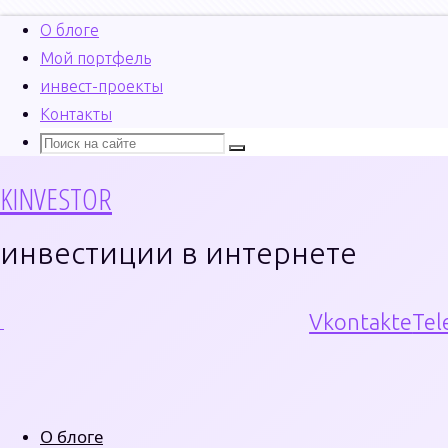
О блоге
Мой портфель
инвест-проекты
Перейти
Контакты
к
Поиск
Что
Поиск
содержимому
искать:
KINVESTOR
инвестиции в интернете
Vkontakte
Tel
О блоге