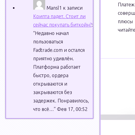
Плате
Mansl1
к записи
соверш
Крипта падет. Стоит ли
плюсы 
сейчас покупать биткойн?
:
читайте
“
Недавно начал
пользоваться
Fadtrade.com и остался
приятно удивлён.
Платформа работает
быстро, ордера
открываются и
закрываются без
задержек. Понравилось,
что всё…
”
Фев 17, 00:52