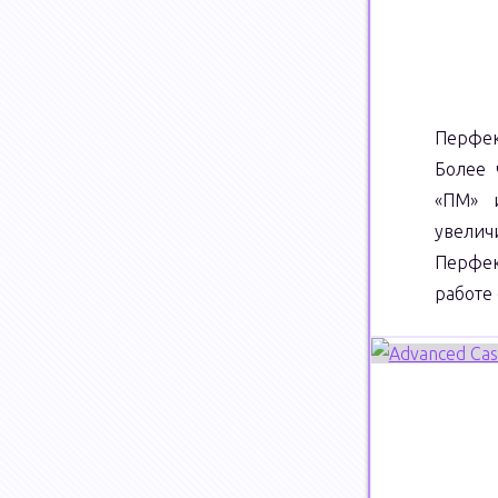
Перфек
Более 
«ПМ» 
увелич
Перфек
работе 