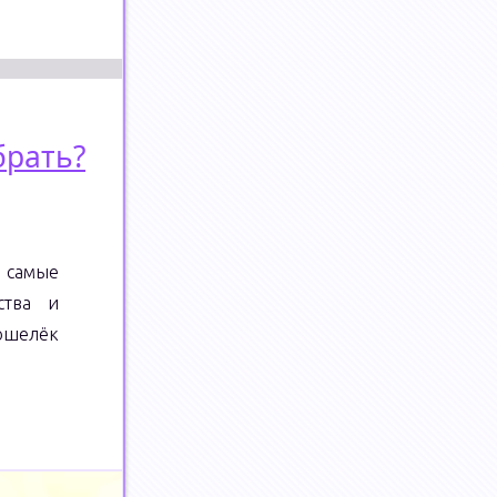
брать?
м самые
ства и
кошелёк