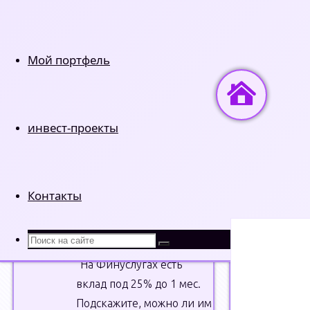
Мой портфель
Главная
Незави
инвест-проекты
Вернуться
© Kinvestor.ru -
НОВЫЕ КОММЕНТАРИИ
наверх
сопряжены с рис
Рубр
администрации с
Контакты
Ирина Малина
к
записи
На какой срок
Что
открыть вклад в России?
:
Поиск
искать:
Поиск
“
На Финуслугах есть
вклад под 25% до 1 мес.
Подскажите, можно ли им