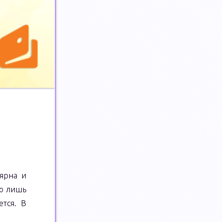
лярна и
ко лишь
ется. В