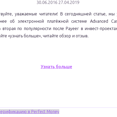
30.06.2016
27.04.2019
твуйте, уважаемые читатели! В сегодняшней статье, мы
нее об электронной платёжной системе Advanced Cas
а вторая по популярности после Payeer в инвест-проектах
йте «узнать больше», читайте обзор и отзыв.
"Advanced
Узнать больше
Cash:
отзыв
и
обзор"