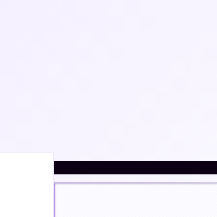
интернете
Что
Поиск
только с согласия
искать: