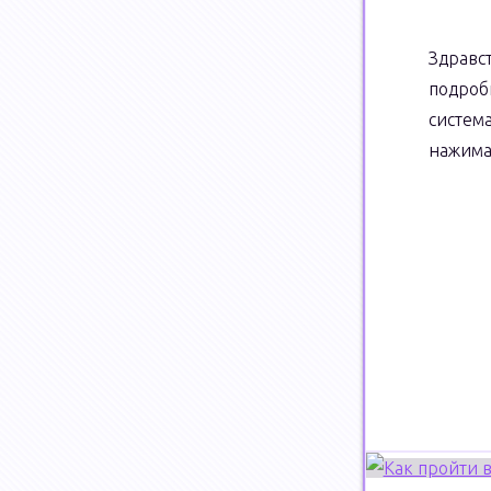
Здравс
подроб
систем
нажима