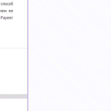
способ
 чем ее
Payeer