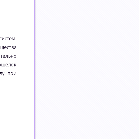
истем.
щества
тельно
кошелёк
ду при