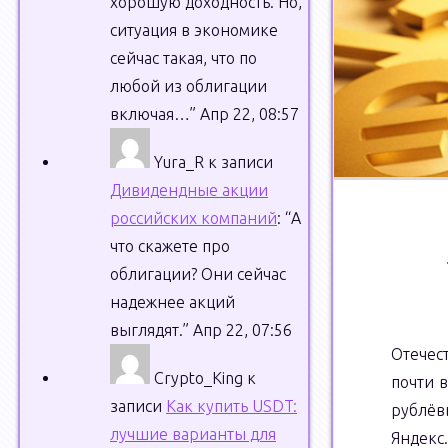
хорошую доходность. Но,
ситуация в экономике
сейчас такая, что по
любой из облигации
включая…
”
Апр 22, 08:57
Yura_R
к записи
Дивидендные акции
российских компаний
: “
А
что скажете про
облигации? Они сейчас
надежнее акций
выглядят.
”
Апр 22, 07:56
Отечес
Crypto_King
к
почти 
записи
Как купить USDT:
рублёв
лучшие варианты для
Яндекс