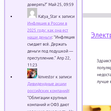
доверять?
”
Май 25, 09:59
Katya_Star
к записи
Инфляция в России в
2025 году: как она ест
Элект
наши деньги
: “
Инфляция
съедает всё. Держать
деньги под подушкой —
преступление.
”
Апр 22,
Здравс
11:23
попул
недост
kinvestor
к записи
лучше 
Дивидендные акции
российских компаний
:
“
Облигации крупных
компаний и ОФЗ дают