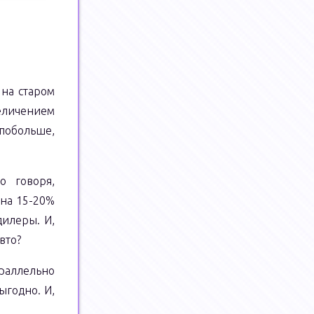
 на старом
величением
 побольше,
о говоря,
 на 15-20%
дилеры. И,
вто?
араллельно
ыгодно. И,