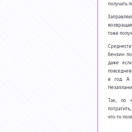
получать п
Заправляю
возвращае
тоже получ
Среднеста
бензин по
даже если
повседнев
в год. А
Незаплани
Так, по 
потратить
что-то пол