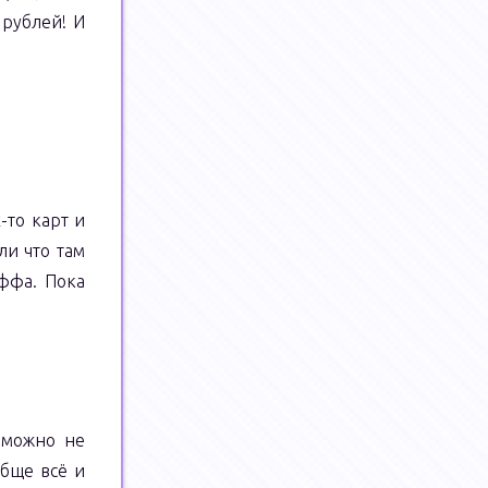
 рублей! И
-то карт и
ли что там
ффа. Пока
 можно не
обще всё и