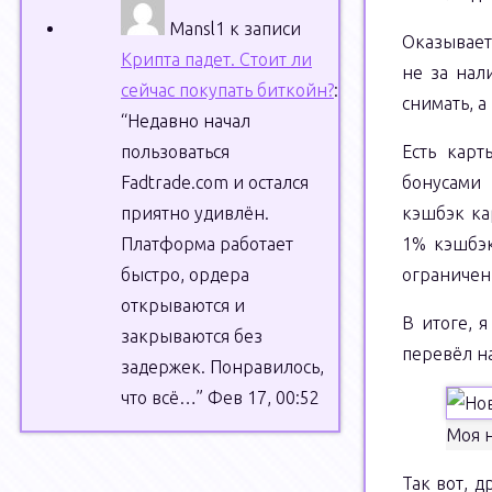
Mansl1
к записи
Оказывает
Крипта падет. Стоит ли
не за нал
сейчас покупать биткойн?
:
снимать, а
“
Недавно начал
пользоваться
Есть карт
Fadtrade.com и остался
бонусами 
приятно удивлён.
кэшбэк ка
Платформа работает
1% кэшбэк
быстро, ордера
ограничен
открываются и
В итоге, 
закрываются без
перевёл на
задержек. Понравилось,
что всё…
”
Фев 17, 00:52
Моя 
Так вот, д