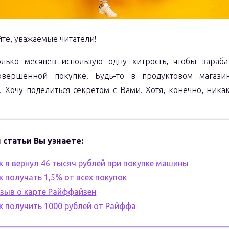
йте, уважаемые читатели!
лько месяцев использую одну хитрость, чтобы зараба
овершённой покупке. Будь-то в продуктовом магаз
. Хочу поделиться секретом с Вами. Хотя, конечно, ника
 статьи Вы узнаете:
к я вернул 46 тысяч рублей при покупке машины
к получать 1,5% от всех покупок
зыв о карте Райффайзен
к получить 1000 рублей от Райффа