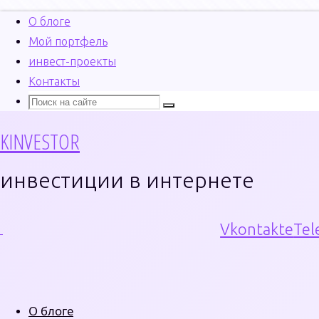
О блоге
Мой портфель
инвест-проекты
Перейти
Контакты
к
Поиск
Что
Поиск
содержимому
искать:
KINVESTOR
инвестиции в интернете
Vkontakte
Tel
О блоге