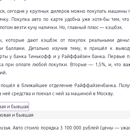
ся, сегодня у крупных дилеров можно покупать машины п
ичку. Покупка авто по карте удобна уже хотя-бы тем, чт
 потом везти кучу налички. Но, главный плюс — кэшбэк.
ы, которые дают кэшбэк от покупок реальными деньг
и баллами. Детально изучив тему, я пришёл к вывод
рты у банка Тинькофф и у Райффайзен банка. Первые п
а при оплате любой покупки. Вторые — 1,5%, и, что ва
ий.
я пошёл в ближайшее отделение Райффайзенбанка. Получ
 неё средства и поехал с ней за машиной в Москву.
новая и бывшая
рузья. Авто стоило порядка 3 100 000 рублей (цены — ужас!)