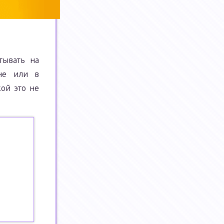
тывать на
ине или в
кой это не