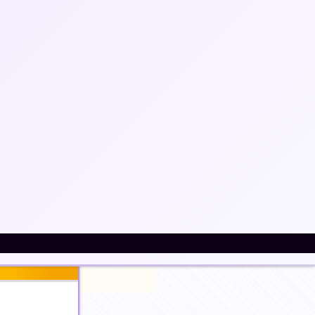
повседневных покупках
интернете
Что
Поиск
только с согласия
искать: