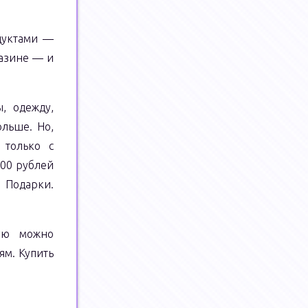
дуктами —
газине — и
, одежду,
ольше. Но,
 только с
400 рублей
 Подарки.
рую можно
ям. Купить