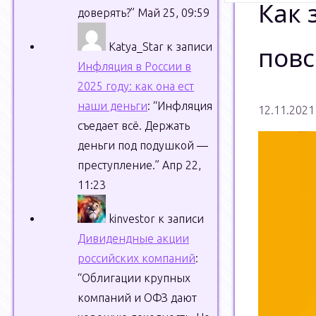
Как 
доверять?
”
Май 25, 09:59
Katya_Star
к записи
повс
Инфляция в России в
2025 году: как она ест
наши деньги
: “
Инфляция
12.11.2021
съедает всё. Держать
деньги под подушкой —
преступление.
”
Апр 22,
11:23
kinvestor
к записи
Дивидендные акции
российских компаний
:
“
Облигации крупных
компаний и ОФЗ дают