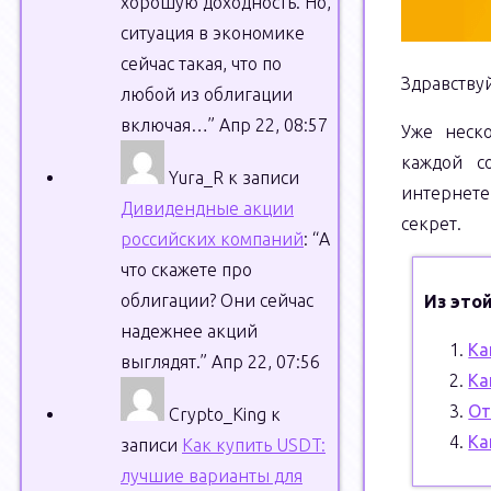
хорошую доходность. Но,
ситуация в экономике
сейчас такая, что по
Здравству
любой из облигации
включая…
”
Апр 22, 08:57
Уже неско
каждой с
Yura_R
к записи
интернете
Дивидендные акции
секрет.
российских компаний
: “
А
что скажете про
облигации? Они сейчас
Из этой
надежнее акций
Ка
выглядят.
”
Апр 22, 07:56
Ка
От
Crypto_King
к
Ка
записи
Как купить USDT:
лучшие варианты для