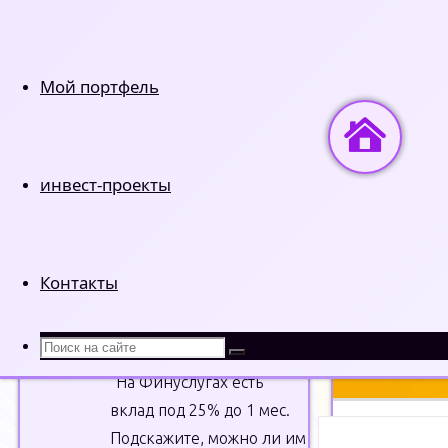
Мой портфель
Главная
Неза
инвест-проекты
Вернуться
© Kinvestor.ru -
НОВЫЕ КОММЕНТАРИИ
наверх
сопряжены с рис
администрации с
Контакты
Ирина Малина
к
записи
На какой срок
Что
открыть вклад в России?
:
Поиск
искать:
Поиск
“
На Финуслугах есть
вклад под 25% до 1 мес.
Подскажите, можно ли им