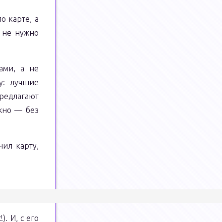
о карте, а
о не нужно
ами, а не
у: лучшие
редлагают
жно — без
ил карту,
. И, с его