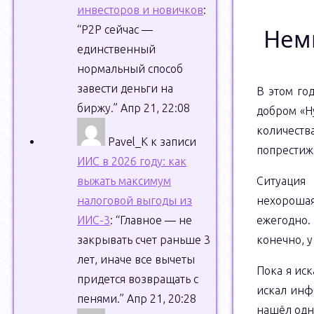
инвесторов и новичков
:
“
P2P сейчас —
Нем
единственный
нормальный способ
завести деньги на
В этом го
биржу.
”
Апр 21, 22:08
добром «Hy
количеств
Pavel_K
к записи
попрестиж
ИИС в 2026 году: как
выжать максимум
Ситуация
налоговой выгоды из
нехорошая
ИИС-3
: “
Главное — не
ежегодно.
закрывать счет раньше 3
конечно, у
лет, иначе все вычеты
Пока я ис
придется возвращать с
искал инф
пенями.
”
Апр 21, 20:28
нашёл одн