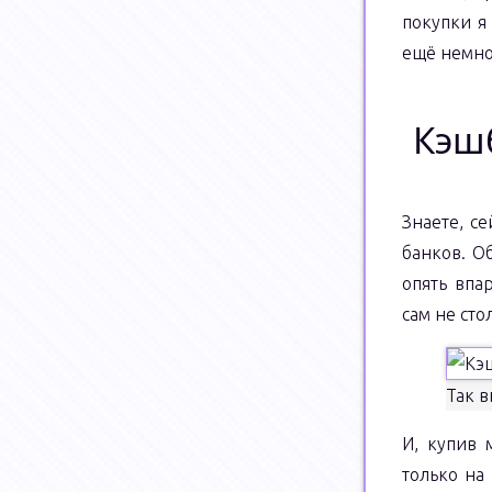
покупки я
ещё немно
Кэш
Знаете, се
банков. О
опять впа
сам не сто
Так 
И, купив 
только на