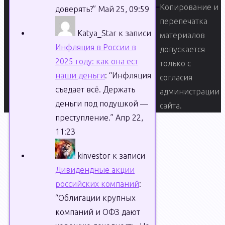
Маркетинг
Копирование и
доверять?
”
Май 25, 09:59
перепечатка
Katya_Star
к записи
для
материалов
Инфляция в России в
допускается
2025 году: как она ест
только с
он-
наши деньги
: “
Инфляция
согласия
съедает всё. Держать
администрации
лайн
деньги под подушкой —
сайта.
преступление.
”
Апр 22,
брокера
11:23
kinvestor
к записи
Дивидендные акции
24.05.2016
российских компаний
:
26.05.2016
“
Облигации крупных
компаний и ОФЗ дают