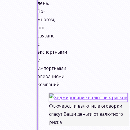
день.
Во-
многом,
это
связано
с
экспортными
и
импортными
операциями
компаний.
Фьючерсы и валютные оговорки
спасут Ваши деньги от валютного
риска