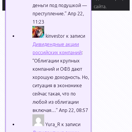
деньги под подушкой —
сайта.
преступление.
”
Апр 22,
11:23
kinvestor
к записи
В
Дивидендные акции
сегодняшней
российских компаний
:
статье
“
Облигации крупных
мы
компаний и ОФЗ дают
рассмотрим
хорошую доходность. Но,
такой
ситуация в экономике
финансовый
сейчас такая, что по
инструмент,
любой из облигации
как хеджирование.
включая…
”
Апр 22, 08:57
На
Yura_R
к записи
самом