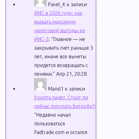
финансовых
Pavel_K
к записи
рисков.
ИИС в 2026 году: как
Так
выжать максимум
что,
налоговой выгоды из
давайте
ИИС-3
: “
Главное — не
вместе
закрывать счет раньше 3
разбираться,
лет, иначе все вычеты
что
придется возвращать с
такое
пенями.
”
Апр 21, 20:28
хеджирование
рисков
Mansl1
к записи
и
Крипта падет. Стоит ли
как
сейчас покупать биткойн?
:
это
“
Недавно начал
работает.
пользоваться
Fadtrade.com и остался
Никто