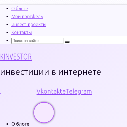
О блоге
Мой портфель
инвест-проекты
Перейти
Контакты
к
Поиск
Что
Поиск
содержимому
искать:
KINVESTOR
инвестиции в интернете
Vkontakte
Telegram
Главная
Новости Блога
Что такое хеджи
О блоге