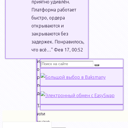
приятно удивлён.
не
Платформа работает
любит
быстро, ордера
рисковать.
открываются и
Правда?
закрываются без
Особенно,
задержек. Понравилось,
если
что всё…
”
Фев 17, 00:52
речь
идёт
Что
Поиск
о
искать:
риске
потерять
деньги.
Так
или
иначе,