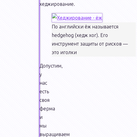
хеджирование.
По английски ёж называется
hedgehog (хедж хог). Его
инструмент защиты от рисков —
это иголки
Допустим,
у
нас
есть
своя
ферма
и
мы
выращиваем