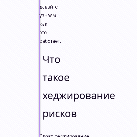
давайте
узнаем
как
это
работает.
Что
такое
хеджирование
рисков
Слово хеджирование