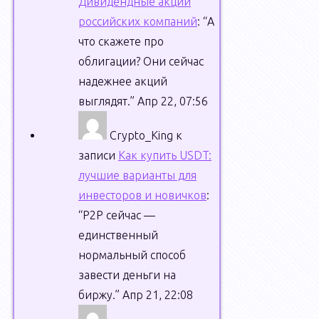
Дивидендные акции
деле,
российских компаний
: “
А
это
что скажете про
не
облигации? Они сейчас
какой-
надежнее акций
то
выглядят.
”
Апр 22, 07:56
очень
сложный
Crypto_King
к
термин
записи
Как купить USDT:
из
лучшие варианты для
экономической
инвесторов и новичков
:
теории,
“
P2P сейчас —
а
единственный
всего-
нормальный способ
лишь
завести деньги на
механизм
биржу.
”
Апр 21, 22:08
снижения