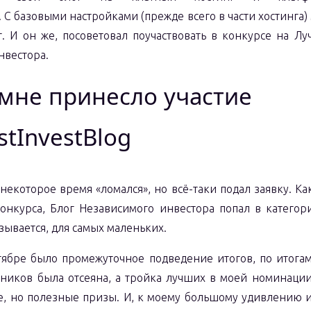
 С базовыми настройками (прежде всего в части хостинга)
т. И он же, посоветовал поучаствовать в конкурсе на Л
нвестора.
 мне принесло участие
stInvestBlog
некоторое время «ломался», но всё-таки подал заявку. Ка
онкурса, Блог Независимого инвестора попал в категор
азывается, для самых маленьких.
тябре было промежуточное подведение итогов, по итога
стников была отсеяна, а тройка лучших в моей номинаци
, но полезные призы. И, к моему большому удивлению и