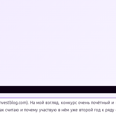
 Блог Независимого инвестора, 2014 - 2026 . Инвестиции в 
ками. Копирование и перепечатка материалов допускается 
айта.
ий блог частного инвест
11.11.2022
Insert
йте, уважаемые читатели!
яя статья будет о конкурсе на лучший блог частного инве
investblog.com). На мой взгляд, конкурс очень почётный и
ак считаю и почему участвую в нём уже второй год к ряду