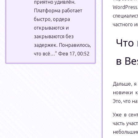
приятно удивлён.
WordPress.
Платформа работает
специалис
быстро, ордера
частного и
открываются и
закрываются без
Что
задержек. Понравилось,
что всё…
”
Фев 17, 00:52
в Be
Дальше, я 
новички к
Это, что н
Уже в сен
часть уча
небольшие