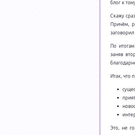
блог к том
Скажу сра
Причём, р
заговорил
По итогам
заняв вто
благодарно
Итак, что 
суще
прия
новос
интер
Это, не г