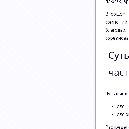
плюсах, вр
В общем, 
сомнений, 
благодаря
соревнова
Суть
част
Чуть выше,
для 
для о
Распредел