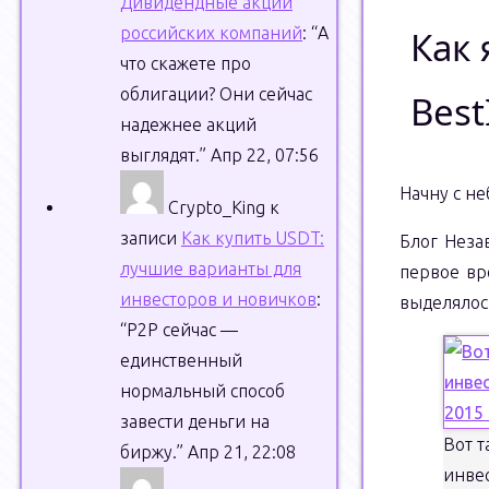
Дивидендные акции
российских компаний
: “
А
Как 
что скажете про
облигации? Они сейчас
Best
надежнее акций
выглядят.
”
Апр 22, 07:56
Начну с н
Crypto_King
к
записи
Как купить USDT:
Блог Неза
лучшие варианты для
первое вр
инвесторов и новичков
:
выделялос
“
P2P сейчас —
единственный
нормальный способ
завести деньги на
Вот т
биржу.
”
Апр 21, 22:08
инве