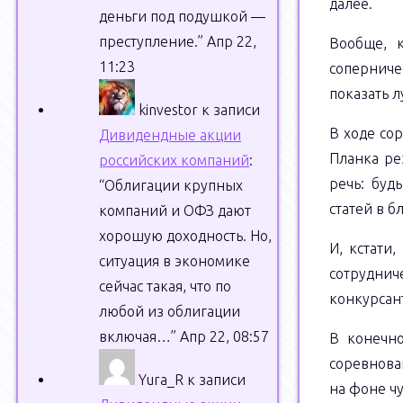
далее.
деньги под подушкой —
преступление.
”
Апр 22,
Вообще, 
11:23
соперниче
показать л
kinvestor
к записи
В ходе со
Дивидендные акции
Планка ре
российских компаний
:
речь: буд
“
Облигации крупных
статей в б
компаний и ОФЗ дают
хорошую доходность. Но,
И, кстати
ситуация в экономике
сотрудниче
сейчас такая, что по
конкурсан
любой из облигации
включая…
”
Апр 22, 08:57
В конечно
соревнова
Yura_R
к записи
на фоне чу