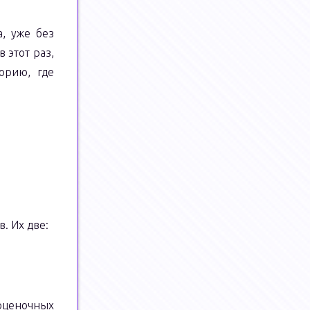
а, уже без
в этот раз,
орию, где
. Их две:
оценочных