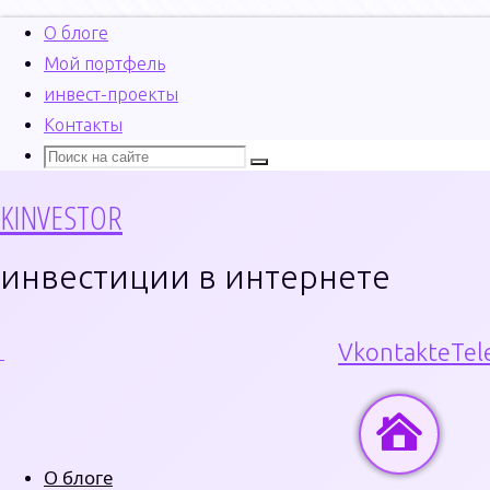
О блоге
Мой портфель
инвест-проекты
Перейти
Контакты
к
Поиск
Что
Поиск
содержимому
искать:
KINVESTOR
инвестиции в интернете
Vkontakte
Tel
Главная
Новос
О блоге