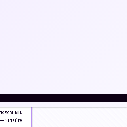
интернете
Что
Поиск
только с согласия
искать:
ора
стора 2016
 полезный.
 — читайте