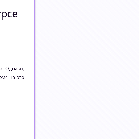
урсе
а. Однако,
емя на это