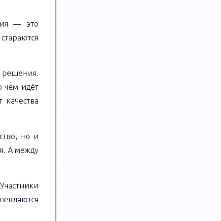
ния — это
стараются
 решения.
о чём идёт
 качества
ство, но и
я. А между
Участники
шевляются