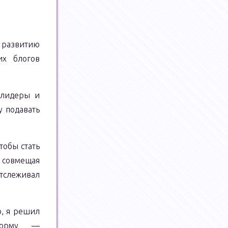
к развитию
их блогов
 лидеры и
у подавать
тобы стать
, совмещая
отслеживал
о, я решил
форму —