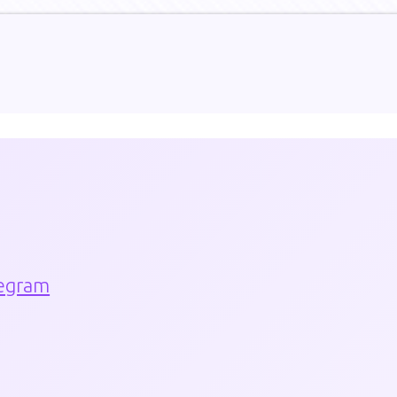
egram
ти Блога
Лучший блог частного инвестора 2016