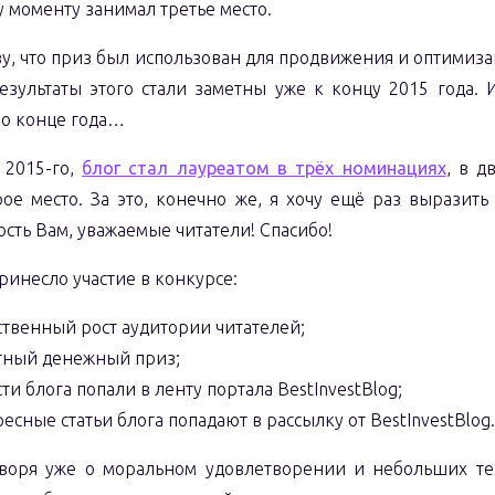
у моменту занимал третье место.
зу, что приз был использован для продвижения и оптимиза
езультаты этого стали заметны уже к концу 2015 года. 
 о конце года…
 2015-го,
блог стал лауреатом в трёх номинациях
, в д
рое место. За это, конечно же, я хочу ещё раз выразит
сть Вам, уважаемые читатели! Спасибо!
принесло участие в конкурсе:
ственный рост аудитории читателей;
тный денежный приз;
ти блога попали в ленту портала BestInvestBlog;
есные статьи блога попадают в рассылку от BestInvestBlog
оворя уже о моральном удовлетворении и небольших те