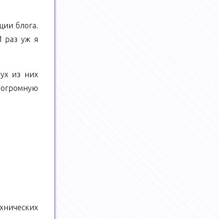
ции блога.
И раз уж я
вух из них
ь огромную
.
хнических