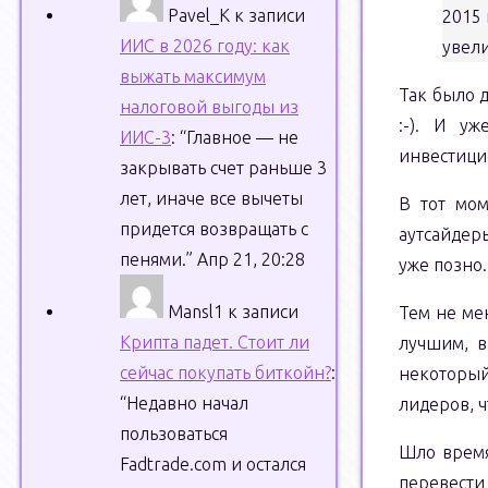
Pavel_K
к записи
2015 
ИИС в 2026 году: как
увел
выжать максимум
Так было 
налоговой выгоды из
:-). И у
ИИС-3
: “
Главное — не
инвестици
закрывать счет раньше 3
лет, иначе все вычеты
В тот мом
придется возвращать с
аутсайдер
пенями.
”
Апр 21, 20:28
уже позно.
Mansl1
к записи
Тем не мен
Крипта падет. Стоит ли
лучшим, в
сейчас покупать биткойн?
:
некоторый
“
Недавно начал
лидеров, ч
пользоваться
Шло время
Fadtrade.com и остался
переве