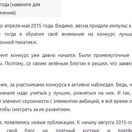
года (нажмите для
ичения)
до апреля-мая 2015 года. Видимо, весна придала импульс 
же тогда я обратил своё внимание на конкурс лучш
онной тематики.
ент конкурс уже давно начался. Были промежуточные
ы. Поэтому, со своим зелёным блогом я решил, что заявк
ее, за участниками конкурса я активно наблюдал. Ведь, ч
начале надо учиться у лучших, ровняться на них. И так
 элемент скромности с элементом амбиций, я всё время 
тобы смотреть за их развитием.
, появлялись новые публикации. К началу августа 2015-г
сти свой блог на платный хостинг и плат